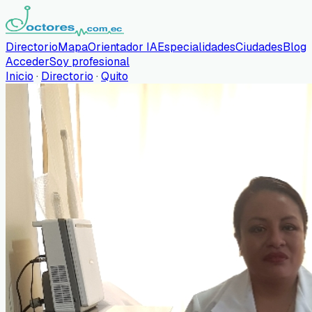
Directorio
Mapa
Orientador IA
Especialidades
Ciudades
Blog
Acceder
Soy profesional
Inicio
·
Directorio
·
Quito