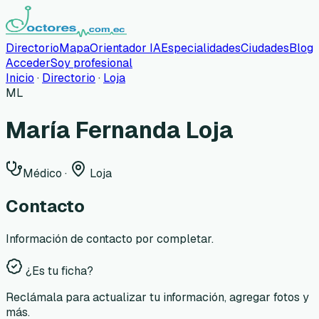
Directorio
Mapa
Orientador IA
Especialidades
Ciudades
Blog
Acceder
Soy profesional
Inicio
·
Directorio
·
Loja
ML
María Fernanda Loja
Médico
·
Loja
Contacto
Información de contacto por completar.
¿Es tu ficha?
Reclámala para actualizar tu información, agregar fotos y
más.