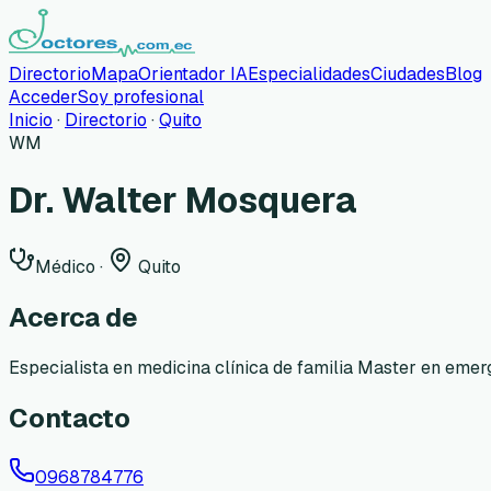
Directorio
Mapa
Orientador IA
Especialidades
Ciudades
Blog
Acceder
Soy profesional
Inicio
·
Directorio
·
Quito
WM
Dr. Walter Mosquera
Médico
·
Quito
Acerca de
Especialista en medicina clínica de familia Master en emer
Contacto
0968784776