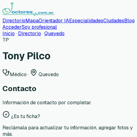
Directorio
Mapa
Orientador IA
Especialidades
Ciudades
Blog
Acceder
Soy profesional
Inicio
·
Directorio
·
Quevedo
TP
Tony Pilco
Médico
·
Quevedo
Contacto
Información de contacto por completar.
¿Es tu ficha?
Reclámala para actualizar tu información, agregar fotos y
más.