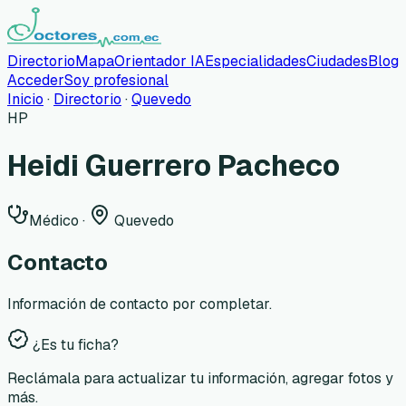
Directorio
Mapa
Orientador IA
Especialidades
Ciudades
Blog
Acceder
Soy profesional
Inicio
·
Directorio
·
Quevedo
HP
Heidi Guerrero Pacheco
Médico
·
Quevedo
Contacto
Información de contacto por completar.
¿Es tu ficha?
Reclámala para actualizar tu información, agregar fotos y
más.