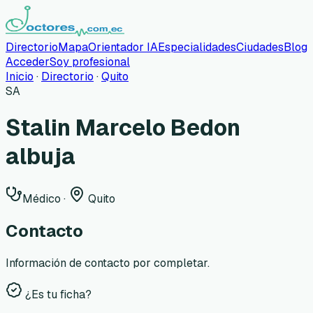
Directorio
Mapa
Orientador IA
Especialidades
Ciudades
Blog
Acceder
Soy profesional
Inicio
·
Directorio
·
Quito
SA
Stalin Marcelo Bedon
albuja
Médico
·
Quito
Contacto
Información de contacto por completar.
¿Es tu ficha?