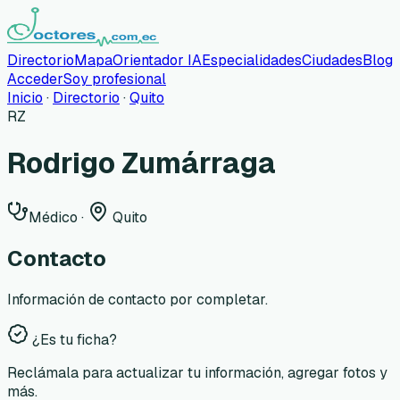
Directorio
Mapa
Orientador IA
Especialidades
Ciudades
Blog
Acceder
Soy profesional
Inicio
·
Directorio
·
Quito
RZ
Rodrigo Zumárraga
Médico
·
Quito
Contacto
Información de contacto por completar.
¿Es tu ficha?
Reclámala para actualizar tu información, agregar fotos y
más.