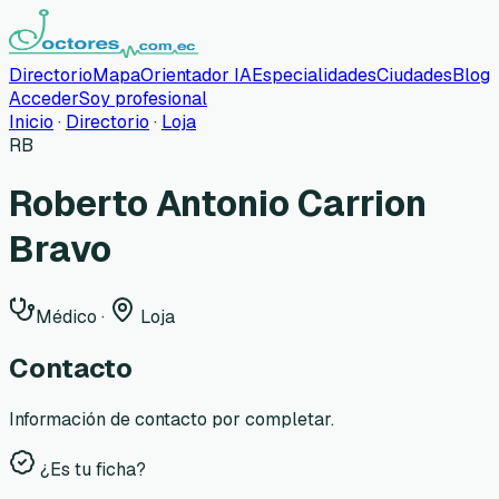
Directorio
Mapa
Orientador IA
Especialidades
Ciudades
Blog
Acceder
Soy profesional
Inicio
·
Directorio
·
Loja
RB
Roberto Antonio Carrion
Bravo
Médico
·
Loja
Contacto
Información de contacto por completar.
¿Es tu ficha?