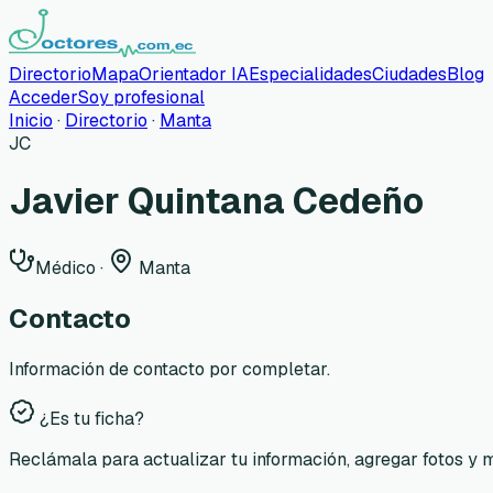
Directorio
Mapa
Orientador IA
Especialidades
Ciudades
Blog
Acceder
Soy profesional
Inicio
·
Directorio
·
Manta
JC
Javier Quintana Cedeño
Médico
·
Manta
Contacto
Información de contacto por completar.
¿Es tu ficha?
Reclámala para actualizar tu información, agregar fotos y 