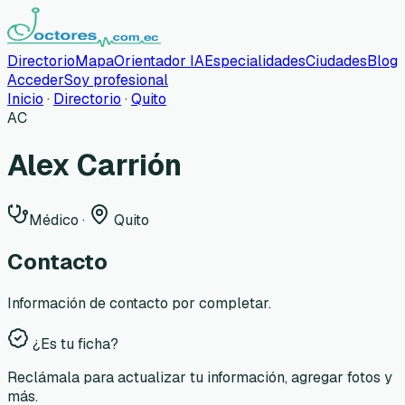
Directorio
Mapa
Orientador IA
Especialidades
Ciudades
Blog
Acceder
Soy profesional
Inicio
·
Directorio
·
Quito
AC
Alex Carrión
Médico
·
Quito
Contacto
Información de contacto por completar.
¿Es tu ficha?
Reclámala para actualizar tu información, agregar fotos y
más.