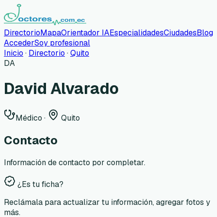
Directorio
Mapa
Orientador IA
Especialidades
Ciudades
Blog
Acceder
Soy profesional
Inicio
·
Directorio
·
Quito
DA
David Alvarado
Médico
·
Quito
Contacto
Información de contacto por completar.
¿Es tu ficha?
Reclámala para actualizar tu información, agregar fotos y
más.