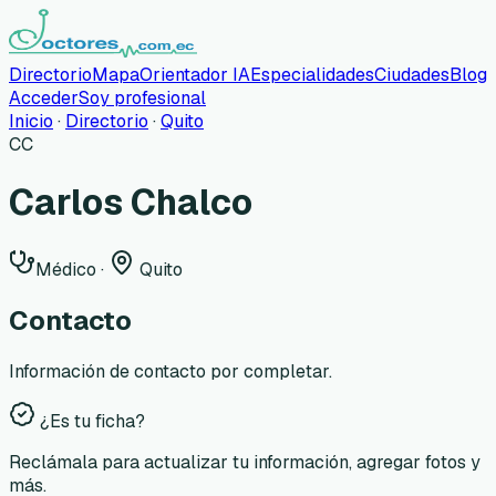
Directorio
Mapa
Orientador IA
Especialidades
Ciudades
Blog
Acceder
Soy profesional
Inicio
·
Directorio
·
Quito
CC
Carlos Chalco
Médico
·
Quito
Contacto
Información de contacto por completar.
¿Es tu ficha?
Reclámala para actualizar tu información, agregar fotos y
más.