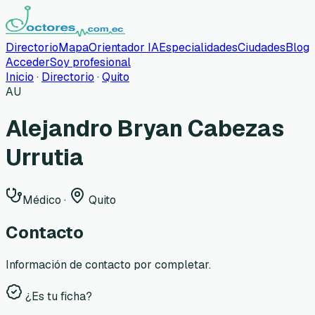
Directorio
Mapa
Orientador IA
Especialidades
Ciudades
Blog
Acceder
Soy profesional
Inicio
·
Directorio
·
Quito
AU
Alejandro Bryan Cabezas
Urrutia
Médico
·
Quito
Contacto
Información de contacto por completar.
¿Es tu ficha?