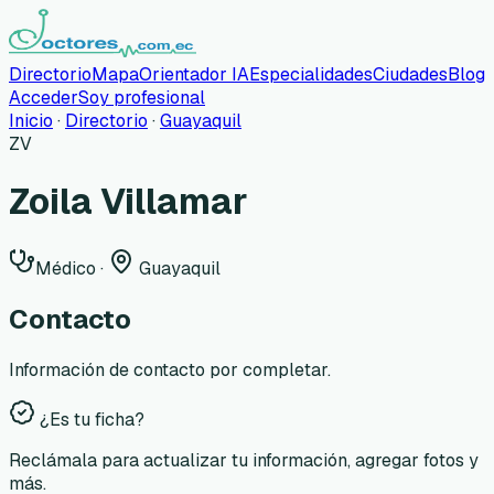
Directorio
Mapa
Orientador IA
Especialidades
Ciudades
Blog
Acceder
Soy profesional
Inicio
·
Directorio
·
Guayaquil
ZV
Zoila Villamar
Médico
·
Guayaquil
Contacto
Información de contacto por completar.
¿Es tu ficha?
Reclámala para actualizar tu información, agregar fotos y
más.