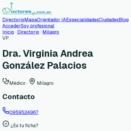
Directorio
Mapa
Orientador IA
Especialidades
Ciudades
Blog
Acceder
Soy profesional
Inicio
·
Directorio
·
Milagro
VP
Dra. Virginia Andrea
González Palacios
Médico
·
Milagro
Contacto
0959524967
¿Es tu ficha?