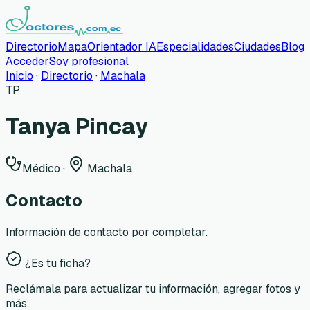
Directorio
Mapa
Orientador IA
Especialidades
Ciudades
Blog
Acceder
Soy profesional
Inicio
·
Directorio
·
Machala
TP
Tanya Pincay
Médico
·
Machala
Contacto
Información de contacto por completar.
¿Es tu ficha?
Reclámala para actualizar tu información, agregar fotos y
más.