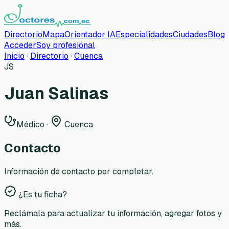
Directorio
Mapa
Orientador IA
Especialidades
Ciudades
Blog
Acceder
Soy profesional
Inicio
·
Directorio
·
Cuenca
JS
Juan Salinas
Médico
·
Cuenca
Contacto
Información de contacto por completar.
¿Es tu ficha?
Reclámala para actualizar tu información, agregar fotos y
más.