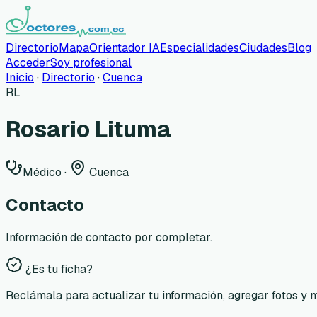
Directorio
Mapa
Orientador IA
Especialidades
Ciudades
Blog
Acceder
Soy profesional
Inicio
·
Directorio
·
Cuenca
RL
Rosario Lituma
Médico
·
Cuenca
Contacto
Información de contacto por completar.
¿Es tu ficha?
Reclámala para actualizar tu información, agregar fotos y 