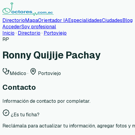
Directorio
Mapa
Orientador IA
Especialidades
Ciudades
Blog
Acceder
Soy profesional
Inicio
·
Directorio
·
Portoviejo
RP
Ronny Quijije Pachay
Médico
·
Portoviejo
Contacto
Información de contacto por completar.
¿Es tu ficha?
Reclámala para actualizar tu información, agregar fotos y 