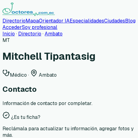
Directorio
Mapa
Orientador IA
Especialidades
Ciudades
Blog
Acceder
Soy profesional
Inicio
·
Directorio
·
Ambato
MT
Mitchell Tipantasig
Médico
·
Ambato
Contacto
Información de contacto por completar.
¿Es tu ficha?
Reclámala para actualizar tu información, agregar fotos y
más.