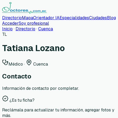
Directorio
Mapa
Orientador IA
Especialidades
Ciudades
Blog
Acceder
Soy profesional
Inicio
·
Directorio
·
Cuenca
TL
Tatiana Lozano
Médico
·
Cuenca
Contacto
Información de contacto por completar.
¿Es tu ficha?
Reclámala para actualizar tu información, agregar fotos y
más.