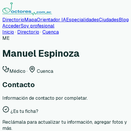
Directorio
Mapa
Orientador IA
Especialidades
Ciudades
Blog
Acceder
Soy profesional
Inicio
·
Directorio
·
Cuenca
ME
Manuel Espinoza
Médico
·
Cuenca
Contacto
Información de contacto por completar.
¿Es tu ficha?
Reclámala para actualizar tu información, agregar fotos y
más.