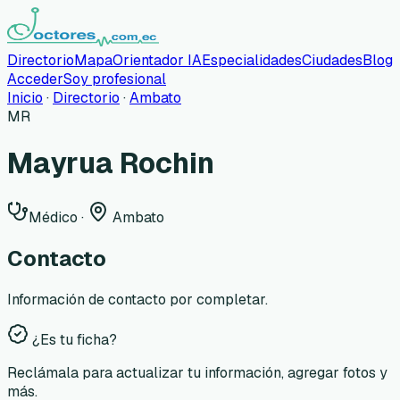
Directorio
Mapa
Orientador IA
Especialidades
Ciudades
Blog
Acceder
Soy profesional
Inicio
·
Directorio
·
Ambato
MR
Mayrua Rochin
Médico
·
Ambato
Contacto
Información de contacto por completar.
¿Es tu ficha?
Reclámala para actualizar tu información, agregar fotos y
más.