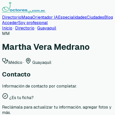
Directorio
Mapa
Orientador IA
Especialidades
Ciudades
Blog
Acceder
Soy profesional
Inicio
·
Directorio
·
Guayaquil
MM
Martha Vera Medrano
Médico
·
Guayaquil
Contacto
Información de contacto por completar.
¿Es tu ficha?
Reclámala para actualizar tu información, agregar fotos y
más.