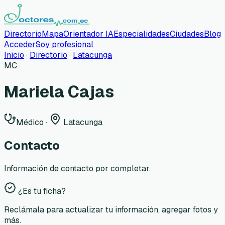
Directorio
Mapa
Orientador IA
Especialidades
Ciudades
Blog
Acceder
Soy profesional
Inicio
·
Directorio
·
Latacunga
MC
Mariela Cajas
Médico
·
Latacunga
Contacto
Información de contacto por completar.
¿Es tu ficha?
Reclámala para actualizar tu información, agregar fotos y
más.