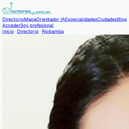
Directorio
Mapa
Orientador IA
Especialidades
Ciudades
Blog
Acceder
Soy profesional
Inicio
·
Directorio
·
Riobamba