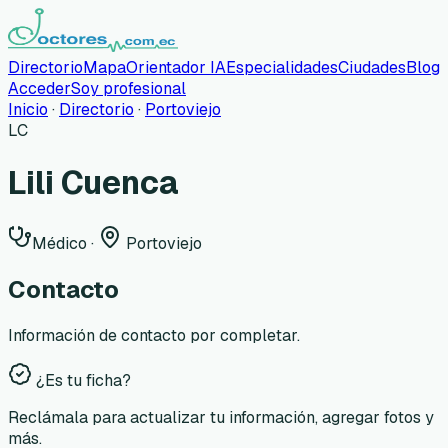
Directorio
Mapa
Orientador IA
Especialidades
Ciudades
Blog
Acceder
Soy profesional
Inicio
·
Directorio
·
Portoviejo
LC
Lili Cuenca
Médico
·
Portoviejo
Contacto
Información de contacto por completar.
¿Es tu ficha?
Reclámala para actualizar tu información, agregar fotos y
más.