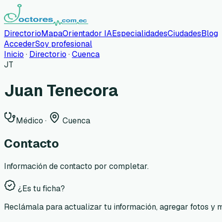
Directorio
Mapa
Orientador IA
Especialidades
Ciudades
Blog
Acceder
Soy profesional
Inicio
·
Directorio
·
Cuenca
JT
Juan Tenecora
Médico
·
Cuenca
Contacto
Información de contacto por completar.
¿Es tu ficha?
Reclámala para actualizar tu información, agregar fotos y 