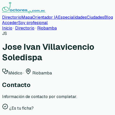
Directorio
Mapa
Orientador IA
Especialidades
Ciudades
Blog
Acceder
Soy profesional
Inicio
·
Directorio
·
Riobamba
JS
Jose Ivan Villavicencio
Soledispa
Médico
·
Riobamba
Contacto
Información de contacto por completar.
¿Es tu ficha?