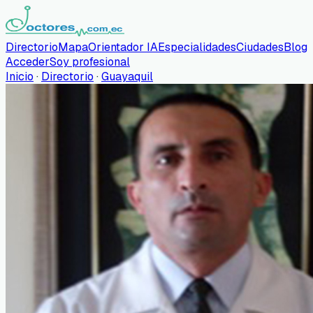
Directorio
Mapa
Orientador IA
Especialidades
Ciudades
Blog
Acceder
Soy profesional
Inicio
·
Directorio
·
Guayaquil