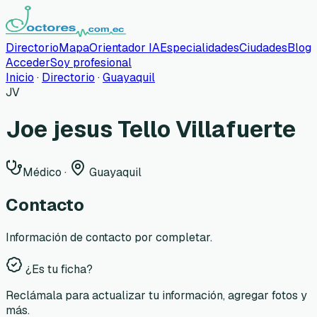
Directorio
Mapa
Orientador IA
Especialidades
Ciudades
Blog
Acceder
Soy profesional
Inicio
·
Directorio
·
Guayaquil
JV
Joe jesus Tello Villafuerte
Médico
·
Guayaquil
Contacto
Información de contacto por completar.
¿Es tu ficha?
Reclámala para actualizar tu información, agregar fotos y
más.