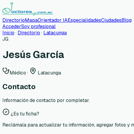
Directorio
Mapa
Orientador IA
Especialidades
Ciudades
Blog
Acceder
Soy profesional
Inicio
·
Directorio
·
Latacunga
JG
Jesús García
Médico
·
Latacunga
Contacto
Información de contacto por completar.
¿Es tu ficha?
Reclámala para actualizar tu información, agregar fotos y 