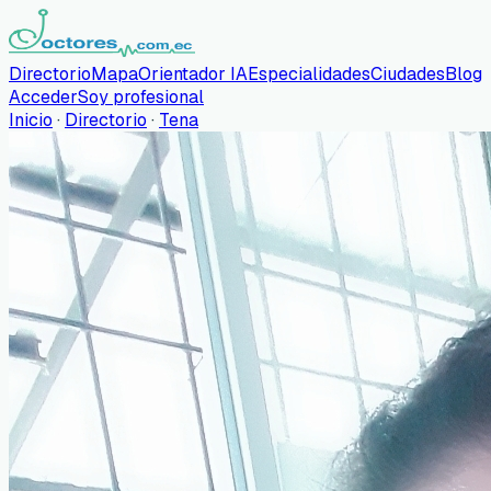
Directorio
Mapa
Orientador IA
Especialidades
Ciudades
Blog
Acceder
Soy profesional
Inicio
·
Directorio
·
Tena