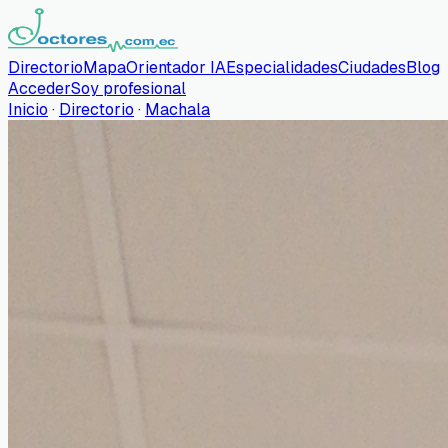
Directorio
Mapa
Orientador IA
Especialidades
Ciudades
Blog
Acceder
Soy profesional
Inicio
·
Directorio
·
Machala