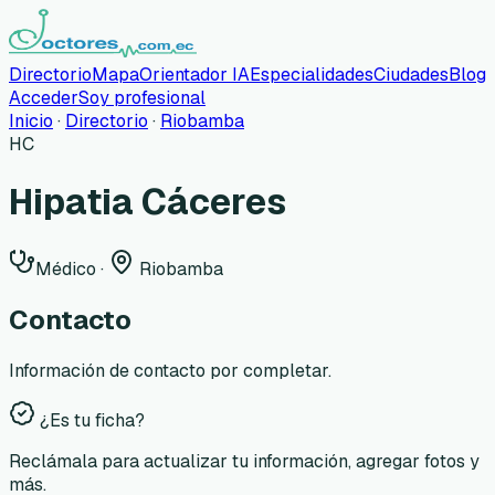
Directorio
Mapa
Orientador IA
Especialidades
Ciudades
Blog
Acceder
Soy profesional
Inicio
·
Directorio
·
Riobamba
HC
Hipatia Cáceres
Médico
·
Riobamba
Contacto
Información de contacto por completar.
¿Es tu ficha?
Reclámala para actualizar tu información, agregar fotos y
más.