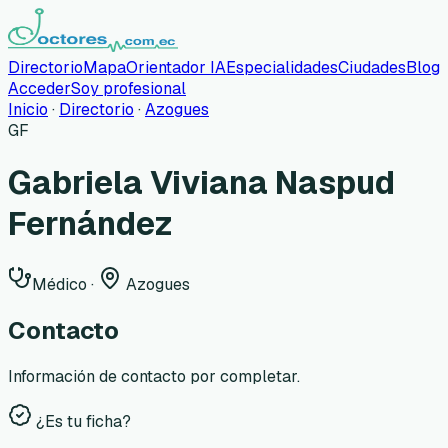
Directorio
Mapa
Orientador IA
Especialidades
Ciudades
Blog
Acceder
Soy profesional
Inicio
·
Directorio
·
Azogues
GF
Gabriela Viviana Naspud
Fernández
Médico
·
Azogues
Contacto
Información de contacto por completar.
¿Es tu ficha?