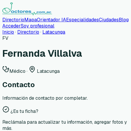
Directorio
Mapa
Orientador IA
Especialidades
Ciudades
Blog
Acceder
Soy profesional
Inicio
·
Directorio
·
Latacunga
FV
Fernanda Villalva
Médico
·
Latacunga
Contacto
Información de contacto por completar.
¿Es tu ficha?
Reclámala para actualizar tu información, agregar fotos y
más.