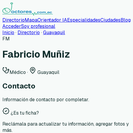
Directorio
Mapa
Orientador IA
Especialidades
Ciudades
Blog
Acceder
Soy profesional
Inicio
·
Directorio
·
Guayaquil
FM
Fabricio Muñiz
Médico
·
Guayaquil
Contacto
Información de contacto por completar.
¿Es tu ficha?
Reclámala para actualizar tu información, agregar fotos y
más.