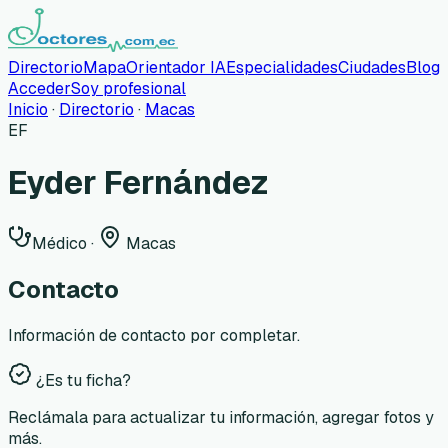
Directorio
Mapa
Orientador IA
Especialidades
Ciudades
Blog
Acceder
Soy profesional
Inicio
·
Directorio
·
Macas
EF
Eyder Fernández
Médico
·
Macas
Contacto
Información de contacto por completar.
¿Es tu ficha?
Reclámala para actualizar tu información, agregar fotos y
más.