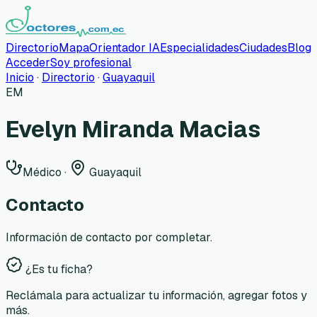
Directorio
Mapa
Orientador IA
Especialidades
Ciudades
Blog
Acceder
Soy profesional
Inicio
·
Directorio
·
Guayaquil
EM
Evelyn Miranda Macias
Médico
·
Guayaquil
Contacto
Información de contacto por completar.
¿Es tu ficha?
Reclámala para actualizar tu información, agregar fotos y
más.