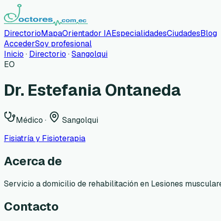
Directorio
Mapa
Orientador IA
Especialidades
Ciudades
Blog
Acceder
Soy profesional
Inicio
·
Directorio
·
Sangolqui
EO
Dr. Estefania Ontaneda
Médico
·
Sangolqui
Fisiatría y Fisioterapia
Acerca de
Servicio a domicilio de rehabilitación en Lesiones muscula
Contacto