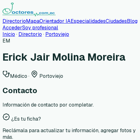
Directorio
Mapa
Orientador IA
Especialidades
Ciudades
Blog
Acceder
Soy profesional
Inicio
·
Directorio
·
Portoviejo
EM
Erick Jair Molina Moreira
Médico
·
Portoviejo
Contacto
Información de contacto por completar.
¿Es tu ficha?
Reclámala para actualizar tu información, agregar fotos y
más.