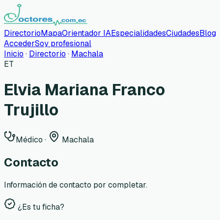
Directorio
Mapa
Orientador IA
Especialidades
Ciudades
Blog
Acceder
Soy profesional
Inicio
·
Directorio
·
Machala
ET
Elvia Mariana Franco
Trujillo
Médico
·
Machala
Contacto
Información de contacto por completar.
¿Es tu ficha?