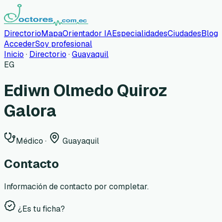
Directorio
Mapa
Orientador IA
Especialidades
Ciudades
Blog
Acceder
Soy profesional
Inicio
·
Directorio
·
Guayaquil
EG
Ediwn Olmedo Quiroz
Galora
Médico
·
Guayaquil
Contacto
Información de contacto por completar.
¿Es tu ficha?