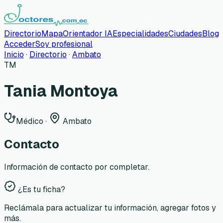
Directorio
Mapa
Orientador IA
Especialidades
Ciudades
Blog
Acceder
Soy profesional
Inicio
·
Directorio
·
Ambato
TM
Tania Montoya
Médico
·
Ambato
Contacto
Información de contacto por completar.
¿Es tu ficha?
Reclámala para actualizar tu información, agregar fotos y
más.