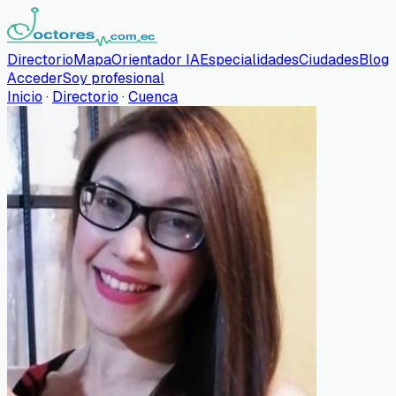
Directorio
Mapa
Orientador IA
Especialidades
Ciudades
Blog
Acceder
Soy profesional
Inicio
·
Directorio
·
Cuenca