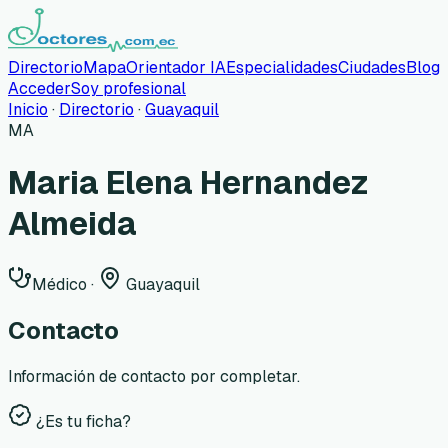
Directorio
Mapa
Orientador IA
Especialidades
Ciudades
Blog
Acceder
Soy profesional
Inicio
·
Directorio
·
Guayaquil
MA
Maria Elena Hernandez
Almeida
Médico
·
Guayaquil
Contacto
Información de contacto por completar.
¿Es tu ficha?