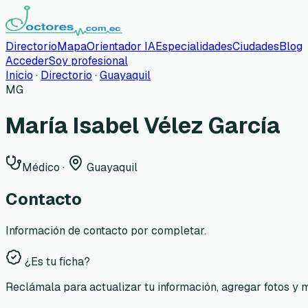
Directorio
Mapa
Orientador IA
Especialidades
Ciudades
Blog
Acceder
Soy profesional
Inicio
·
Directorio
·
Guayaquil
MG
María Isabel Vélez García
Médico
·
Guayaquil
Contacto
Información de contacto por completar.
¿Es tu ficha?
Reclámala para actualizar tu información, agregar fotos y 