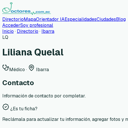
Directorio
Mapa
Orientador IA
Especialidades
Ciudades
Blog
Acceder
Soy profesional
Inicio
·
Directorio
·
Ibarra
LQ
Liliana Quelal
Médico
·
Ibarra
Contacto
Información de contacto por completar.
¿Es tu ficha?
Reclámala para actualizar tu información, agregar fotos y 