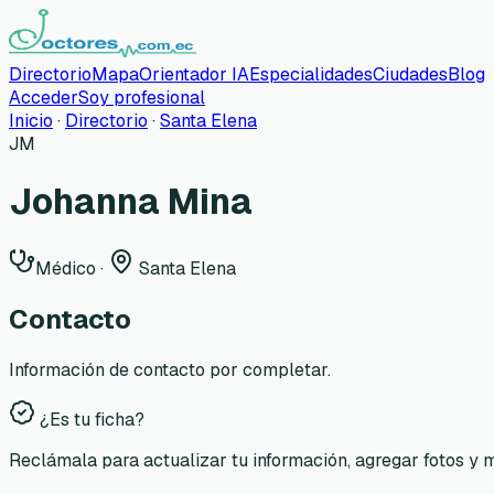
Directorio
Mapa
Orientador IA
Especialidades
Ciudades
Blog
Acceder
Soy profesional
Inicio
·
Directorio
·
Santa Elena
JM
Johanna Mina
Médico
·
Santa Elena
Contacto
Información de contacto por completar.
¿Es tu ficha?
Reclámala para actualizar tu información, agregar fotos y 